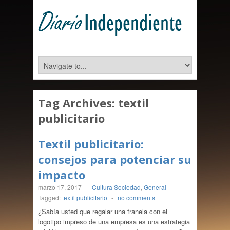
Tag Archives:
textil
publicitario
Textil publicitario:
consejos para potenciar su
impacto
marzo 17, 2017
-
Cultura Sociedad
,
General
-
Tagged:
textil publicitario
-
no comments
¿Sabía usted que regalar una franela con el
logotipo impreso de una empresa es una estrategia