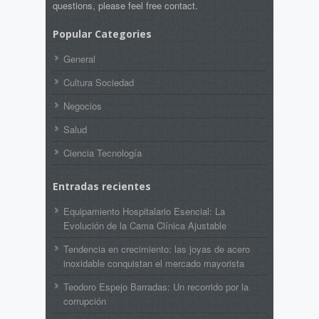
questions, please feel free contact.
Popular Categories
General
Cultura Sociedad
Negocios
Salud
Ciencia Tecnología
Entradas recientes
Equipamiento Hospitalario Esencial: La
Evolución de la Cama Clínica Ajustable
Tendencia en crecimiento: las joyas de acero
inoxidable conquistan el mercado mayorista
Teodoro Espejo Barradas: Un recorrido por la
corrupción