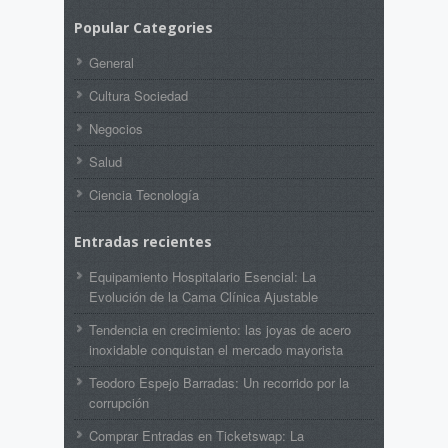
Popular Categories
General
Cultura Sociedad
Negocios
Salud
Ciencia Tecnología
Entradas recientes
Equipamiento Hospitalario Esencial: La
Evolución de la Cama Clínica Ajustable
Tendencia en crecimiento: las joyas de acero
inoxidable conquistan el mercado mayorista
Teodoro Espejo Barradas: Un recorrido por la
corrupción
Comprar Entradas en Ticketswap: La