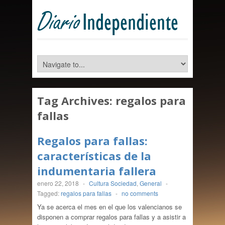
Tag Archives:
regalos para
fallas
Regalos para fallas:
características de la
indumentaria fallera
enero 22, 2018
-
Cultura Sociedad
,
General
-
Tagged:
regalos para fallas
-
no comments
Ya se acerca el mes en el que los valencianos se
disponen a comprar regalos para fallas y a asistir a