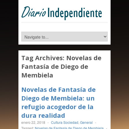
Tag Archives:
Novelas de
Fantasía de Diego de
Membiela
Novelas de Fantasía de
Diego de Membiela: un
refugio acogedor de la
dura realidad
enero 22, 2018
-
Cultura Sociedad
,
General
-
Tagged:
Novelas de Fantasía de Diego de Membiela
-