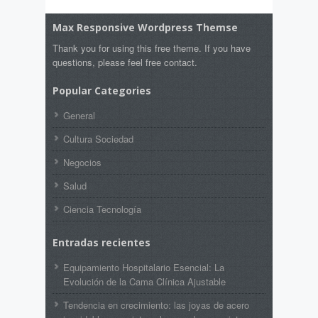
Max Responsive Wordpress Themse
Thank you for using this free theme. If you have
questions, please feel free contact.
Popular Categories
General
Cultura Sociedad
Negocios
Salud
Ciencia Tecnología
Entradas recientes
Equipamiento Hospitalario Esencial: La
Evolución de la Cama Clínica Ajustable
Tendencia en crecimiento: las joyas de acero