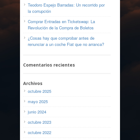
Teodoro Espejo Barradas: Un recorrido por
la corrupción
Comprar Entradas en Ticketswap: La
Revolución de la Compra de Boletos
¿Cosas hay que comprobar antes de
renunciar a un coche Fiat que no arranca?
Comentarios recientes
Archivos
octubre 2025
mayo 2025
junio 2024
octubre 2023
octubre 2022