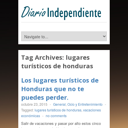
Tag Archives:
lugares
turísticos de honduras
Los lugares turísticos de
Honduras que no te
puedes perder.
octubre 23, 2015
-
General
,
Ocio y Entretenimiento
-
Tagged:
lugares turísticos de honduras
,
vacaciones
económicas
-
no comments
Salir de vacaciones y pasar por alto estos cinco