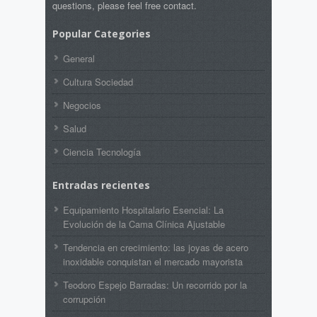
questions, please feel free contact.
Popular Categories
General
Cultura Sociedad
Negocios
Salud
Ciencia Tecnología
Entradas recientes
Equipamiento Hospitalario Esencial: La
Evolución de la Cama Clínica Ajustable
Tendencia en crecimiento: las joyas de acero
inoxidable conquistan el mercado mayorista
Teodoro Espejo Barradas: Un recorrido por la
corrupción