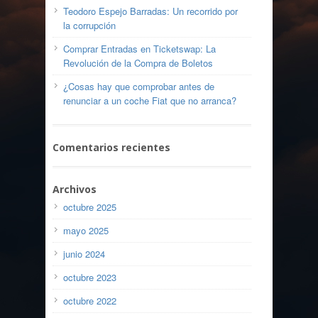
Teodoro Espejo Barradas: Un recorrido por
la corrupción
Comprar Entradas en Ticketswap: La
Revolución de la Compra de Boletos
¿Cosas hay que comprobar antes de
renunciar a un coche Fiat que no arranca?
Comentarios recientes
Archivos
octubre 2025
mayo 2025
junio 2024
octubre 2023
octubre 2022