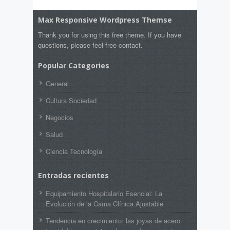
Max Responsive Wordpress Themse
Thank you for using this free theme. If you have
questions, please feel free contact.
Popular Categories
General
Cultura Sociedad
Negocios
Salud
Ciencia Tecnología
Entradas recientes
Equipamiento Hospitalario Esencial: La
Evolución de la Cama Clínica Ajustable
Tendencia en crecimiento: las joyas de acero