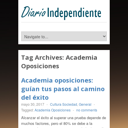
Tag Archives:
Academia
Oposiciones
Academia oposiciones:
guían tus pasos al camino
del éxito
mayo 30, 2017
-
Cultura Sociedad
,
General
-
Tagged:
Academia Oposiciones
-
no comments
Alcanzar el éxito al superar una prueba depende de
muchos factores, pero el 80% se debe a la