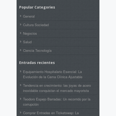
Popular Categories
General
Cultura Sociedad
Negocios
Salud
Ciencia Tecnología
Entradas recientes
Equipamiento Hospitalario Esencial: La
Evolución de la Cama Clínica Ajustable
Tendencia en crecimiento: las joyas de acero
inoxidable conquistan el mercado mayorista
Teodoro Espejo Barradas: Un recorrido por la
corrupción
Comprar Entradas en Ticketswap: La