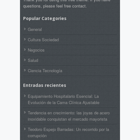
questions, please feel free contact.
Popular Categories
General
Cultura Sociedad
Negocios
Salud
Ciencia Tecnología
Entradas recientes
Equipamiento Hospitalario Esencial: La
Evolución de la Cama Clínica Ajustable
Tendencia en crecimiento: las joyas de acero
inoxidable conquistan el mercado mayorista
Teodoro Espejo Barradas: Un recorrido por la
corrupción