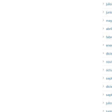
juli
juni
may
abri
febr
ene
dic
nov
oct
sep
dic
sep
juli
juni