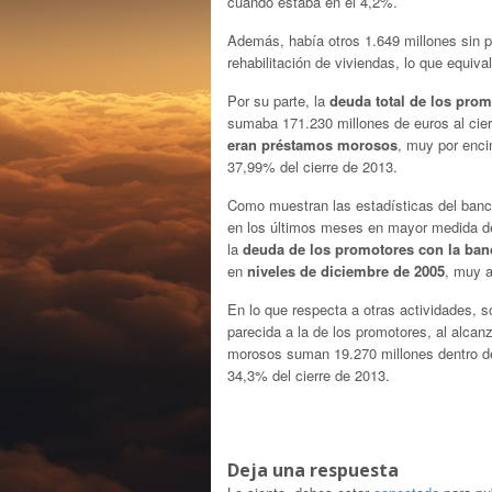
cuando estaba en el 4,2%.
Además, había otros 1.649 millones sin p
rehabilitación de viviendas, lo que equiv
Por su parte, la
deuda total de los pro
sumaba 171.230 millones de euros al cierr
eran préstamos morosos
, muy por enci
37,99% del cierre de 2013.
Como muestran las estadísticas del banco 
en los últimos meses en mayor medida de
la
deuda de los promotores con la ba
en
niveles de diciembre de 2005
, muy a
En lo que respecta a otras actividades, s
parecida a la de los promotores, al alcan
morosos suman 19.270 millones dentro de 
34,3% del cierre de 2013.
Deja una respuesta