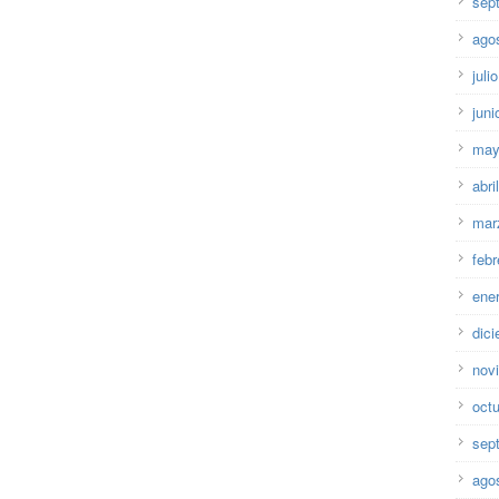
sep
ago
juli
juni
may
abri
mar
febr
ene
dic
nov
oct
sep
ago