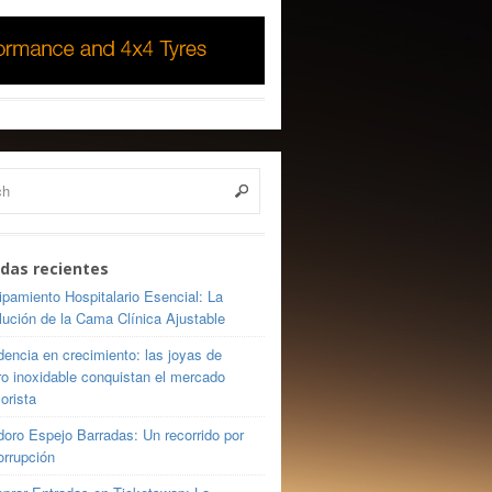
das recientes
pamiento Hospitalario Esencial: La
lución de la Cama Clínica Ajustable
encia en crecimiento: las joyas de
ro inoxidable conquistan el mercado
orista
oro Espejo Barradas: Un recorrido por
orrupción