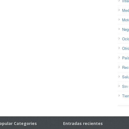
Inte
Med
Mot
Neg
Oci
Otr
Paí
Rec
Sal
Sin 
Tie
opular Categories
Entradas recientes