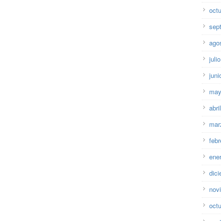
oct
sep
ago
juli
juni
may
abri
mar
febr
ene
dic
nov
oct