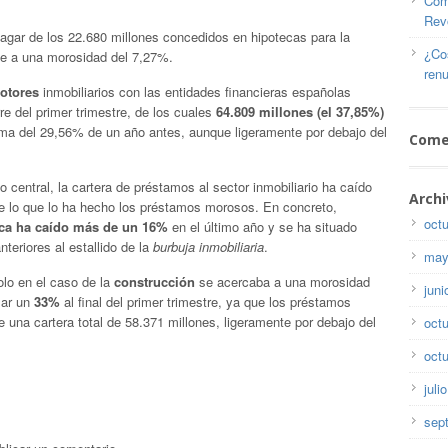
Com
Rev
agar de los 22.680 millones concedidos en hipotecas para la
¿Co
ale a una morosidad del 7,27%.
renu
motores
inmobiliarios con las entidades financieras españolas
e del primer trimestre, de los cuales
64.809 millones (el 37,85%)
ma del 29,56% de un año antes, aunque ligeramente por debajo del
Come
central, la cartera de préstamos al sector inmobiliario ha caído
Archi
 lo que lo ha hecho los préstamos morosos. En concreto,
oct
nca ha caído más de un 16%
en el último año y se ha situado
nteriores al estallido de la
burbuja inmobiliaria
.
may
olo en el caso de la
construcción
se acercaba a una morosidad
juni
zar un
33%
al final del primer trimestre, ya que los préstamos
una cartera total de 58.371 millones, ligeramente por debajo del
oct
oct
juli
sep