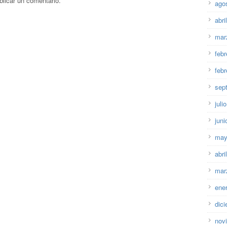
licar un comentario.
ago
abri
mar
febr
febr
sep
juli
juni
may
abri
mar
ene
dic
nov