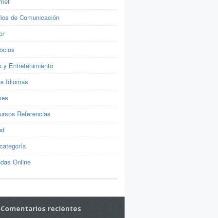
rnet
ios de Comunicación
or
ocios
o y Entretenimiento
os Idiomas
ses
ursos Referencias
ud
categoría
ndas Online
Comentarios recientes