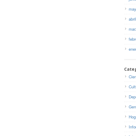
may
abri
mar
febr
ene
Cate
Cie
Cul
Dep
Gen
Hog
Info