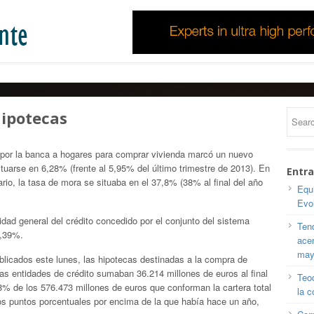
hipotecas
 por la banca a hogares para comprar vivienda marcó un nuevo
ituarse en 6,28% (frente al 5,95% del último trimestre de 2013). En
Entra
ario, la tasa de mora se situaba en el 37,8% (38% al final del año
Equi
Evo
dad general del crédito concedido por el conjunto del sistema
Tend
3,39%.
ace
may
licados este lunes, las hipotecas destinadas a la compra de
as entidades de crédito sumaban 36.214 millones de euros al final
Teod
28% de los 576.473 millones de euros que conforman la cartera total
la c
dos puntos porcentuales por encima de la que había hace un año,