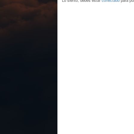
Lo siento, debes estar
conectado
para pub