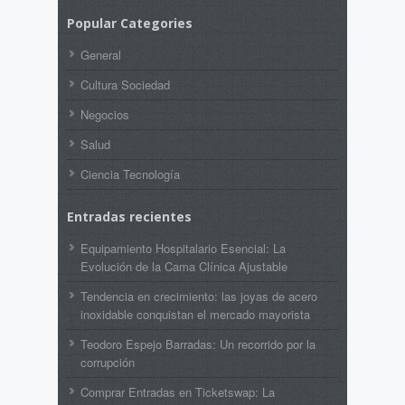
Popular Categories
General
Cultura Sociedad
Negocios
Salud
Ciencia Tecnología
Entradas recientes
Equipamiento Hospitalario Esencial: La
Evolución de la Cama Clínica Ajustable
Tendencia en crecimiento: las joyas de acero
inoxidable conquistan el mercado mayorista
Teodoro Espejo Barradas: Un recorrido por la
corrupción
Comprar Entradas en Ticketswap: La